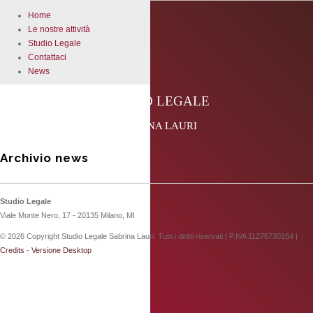
Home
Le nostre attività
Studio Legale
Contattaci
News
STUDIO LEGALE
SABRINA LAURI
Archivio news
Studio Legale
Viale Monte Nero, 17 -
20135
Milano
,
MI
© 2026 Copyright Studio Legale Sabrina Lauri. Tutti i diritti riservati | P.IVA 11276730154 |
Credits
-
Versione Desktop